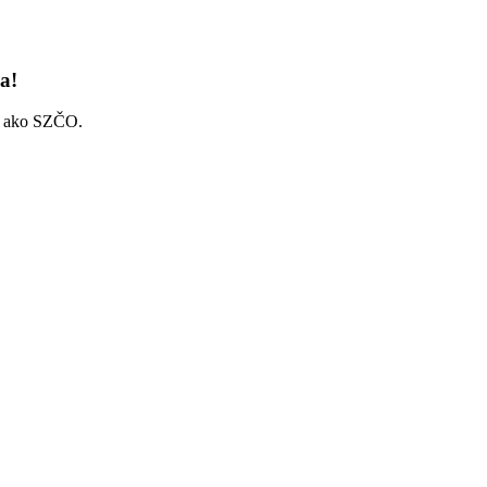
a!
bo ako SZČO.