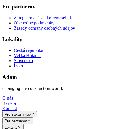
Pre partnerov
Zaregistrovať sa ako remeselník
Obchodné podmienky
Zásady ochrany osobných údajov
Lokality
Česká republika
Veľká Británia
Slovensko
Írsko
Adam
Changing the construction world.
O nás
Kariéra
Kontakt
Pre zákazníkov
Pre partnerov
Lokality