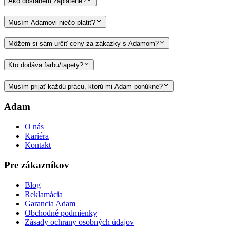
Ako dostanem zaplatené?
Musím Adamovi niečo platiť?
Môžem si sám určiť ceny za zákazky s Adamom?
Kto dodáva farbu/tapety?
Musím prijať každú prácu, ktorú mi Adam ponúkne?
Adam
O nás
Kariéra
Kontakt
Pre zákazníkov
Blog
Reklamácia
Garancia Adam
Obchodné podmienky
Zásady ochrany osobných údajov