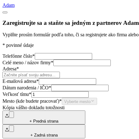
Adam
Zaregistrujte sa a staňte sa jedným z partnerov Adam
Vyplňte prosím formulár podľa toho, či sa registrujete ako firma ale
*
povinné údaje
Telefónne číslo
*
Celé meno / názov firmy
*
Adresa
*
E-mailová adresa
*
Dátum narodenia / IČO
*
Veľkosť tímu
*
Mesto (kde budete pracovať)
*
Vyberte mesto
Kópia vášho dokladu totožnosti
+ Predná strana
+ Zadná strana