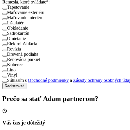
Remeslá, ktoré ovládate
*
:
Tapetovanie
Maľovanie exteriéru
Maľovanie interiéru
Inštalatér
Obkladanie
Sadrokartón
Omietanie
Elektroinštalácia
Revízia
Drevená podlaha
Renovácia parkiet
Koberec
Lino
Vinyl
Súhlasím s
Obchodné podmienky
a
Zásady ochrany osobných úda
Registrovať
Prečo sa stať Adam partnerom?
Váš čas je dôležitý